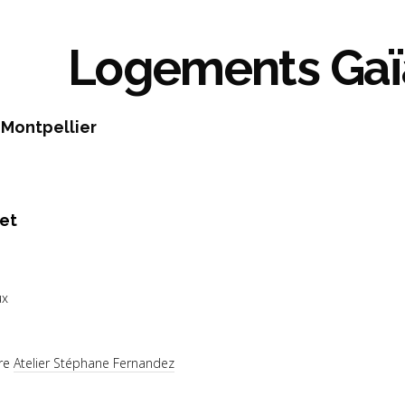
Logements Gaï
 Montpellier
jet
ux
ire
Atelier Stéphane Fernandez