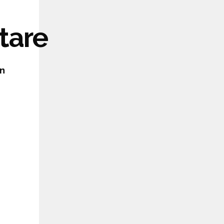
tare
on